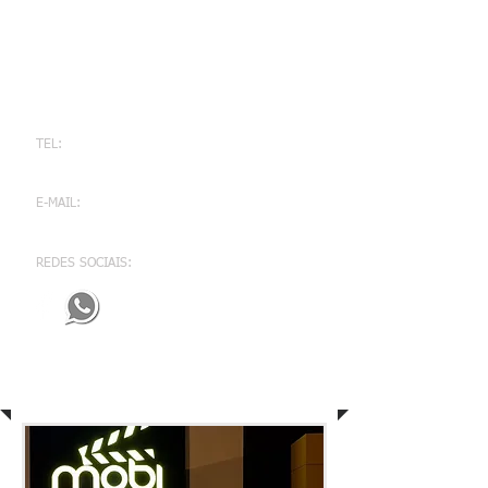
Conecte-se conosco
ESTAMOS AQUI PARA AJUDÁ-LO!
TEL:
(41) 9 9167-7220
E-MAIL:
vendas@cinetech.com.br
REDES SOCIAIS:
Notícias & publicações